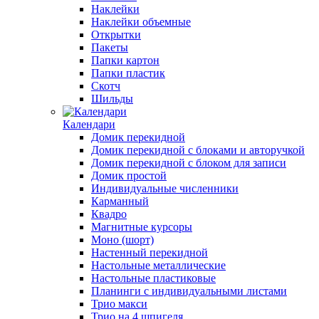
Наклейки
Наклейки объемные
Открытки
Пакеты
Папки картон
Папки пластик
Скотч
Шильды
Календари
Домик перекидной
Домик перекидной с блоками и авторучкой
Домик перекидной с блоком для записи
Домик простой
Индивидуальные численники
Карманный
Квадро
Магнитные курсоры
Моно (шорт)
Настенный перекидной
Настольные металлические
Настольные пластиковые
Планинги с индивидуальными листами
Трио макси
Трио на 4 шпигеля