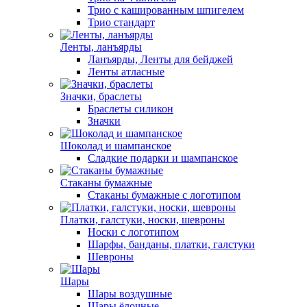
Трио с кашированным шпигелем
Трио стандарт
Ленты, ланъярды
Ланъярды, Ленты для бейджей
Ленты атласные
Значки, браслеты
Браслеты силикон
Значки
Шоколад и шампанское
Сладкие подарки и шампанское
Стаканы бумажные
Стаканы бумажные с логотипом
Платки, галстуки, носки, шевроны
Носки с логотипом
Шарфы, банданы, платки, галстуки
Шевроны
Шары
Шары воздушные
Шары ёлочные