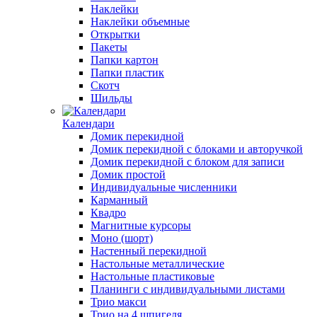
Наклейки
Наклейки объемные
Открытки
Пакеты
Папки картон
Папки пластик
Скотч
Шильды
Календари
Домик перекидной
Домик перекидной с блоками и авторучкой
Домик перекидной с блоком для записи
Домик простой
Индивидуальные численники
Карманный
Квадро
Магнитные курсоры
Моно (шорт)
Настенный перекидной
Настольные металлические
Настольные пластиковые
Планинги с индивидуальными листами
Трио макси
Трио на 4 шпигеля