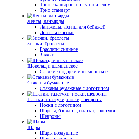
Трио с кашированным шпигелем
Трио стандарт
Ленты, ланъярды
Ланъярды, Ленты для бейджей
Ленты атласные
Значки, браслеты
Браслеты силикон
Значки
Шоколад и шампанское
Сладкие подарки и шампанское
Стаканы бумажные
Стаканы бумажные с логотипом
Платки, галстуки, носки, шевроны
Носки с логотипом
Шарфы, банданы, платки, галстуки
Шевроны
Шары
Шары воздушные
Шары ёлочные