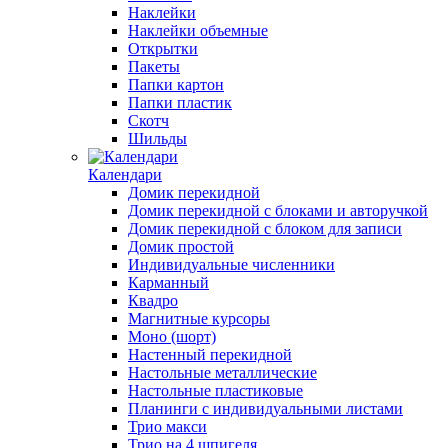
Наклейки
Наклейки объемные
Открытки
Пакеты
Папки картон
Папки пластик
Скотч
Шильды
Календари
Домик перекидной
Домик перекидной с блоками и авторучкой
Домик перекидной с блоком для записи
Домик простой
Индивидуальные численники
Карманный
Квадро
Магнитные курсоры
Моно (шорт)
Настенный перекидной
Настольные металлические
Настольные пластиковые
Планинги с индивидуальными листами
Трио макси
Трио на 4 шпигеля