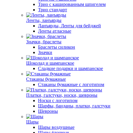
Трио с кашированным шпигелем
Трио стандарт
Ленты, ланъярды
Ланъярды, Ленты для бейджей
Ленты атласные
Значки, браслеты
Браслеты силикон
Значки
Шоколад и шампанское
Сладкие подарки и шампанское
Стаканы бумажные
Стаканы бумажные с логотипом
Платки, галстуки, носки, шевроны
Носки с логотипом
Шарфы, банданы, платки, галстуки
Шевроны
Шары
Шары воздушные
Шары ёлочные