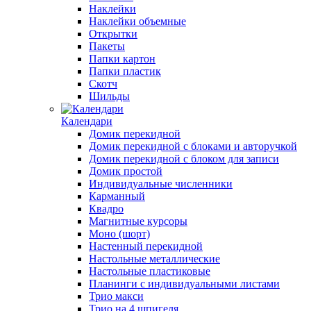
Наклейки
Наклейки объемные
Открытки
Пакеты
Папки картон
Папки пластик
Скотч
Шильды
Календари
Домик перекидной
Домик перекидной с блоками и авторучкой
Домик перекидной с блоком для записи
Домик простой
Индивидуальные численники
Карманный
Квадро
Магнитные курсоры
Моно (шорт)
Настенный перекидной
Настольные металлические
Настольные пластиковые
Планинги с индивидуальными листами
Трио макси
Трио на 4 шпигеля