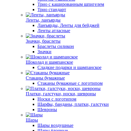
Трио с кашированным шпигелем
Трио стандарт
Ленты, ланъярды
Ланъярды, Ленты для бейджей
Ленты атласные
Значки, браслеты
Браслеты силикон
Значки
Шоколад и шампанское
Сладкие подарки и шампанское
Стаканы бумажные
Стаканы бумажные с логотипом
Платки, галстуки, носки, шевроны
Носки с логотипом
Шарфы, банданы, платки, галстуки
Шевроны
Шары
Шары воздушные
Шары ёлочные