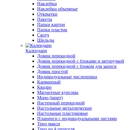
Наклейки
Наклейки объемные
Открытки
Пакеты
Папки картон
Папки пластик
Скотч
Шильды
Календари
Домик перекидной
Домик перекидной с блоками и авторучкой
Домик перекидной с блоком для записи
Домик простой
Индивидуальные численники
Карманный
Квадро
Магнитные курсоры
Моно (шорт)
Настенный перекидной
Настольные металлические
Настольные пластиковые
Планинги с индивидуальными листами
Трио макси
Трио на 4 шпигеля