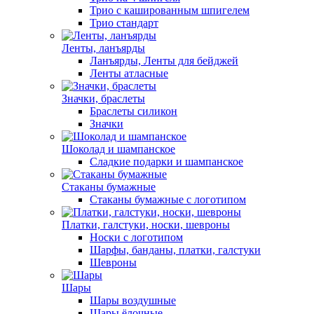
Трио с кашированным шпигелем
Трио стандарт
Ленты, ланъярды
Ланъярды, Ленты для бейджей
Ленты атласные
Значки, браслеты
Браслеты силикон
Значки
Шоколад и шампанское
Сладкие подарки и шампанское
Стаканы бумажные
Стаканы бумажные с логотипом
Платки, галстуки, носки, шевроны
Носки с логотипом
Шарфы, банданы, платки, галстуки
Шевроны
Шары
Шары воздушные
Шары ёлочные