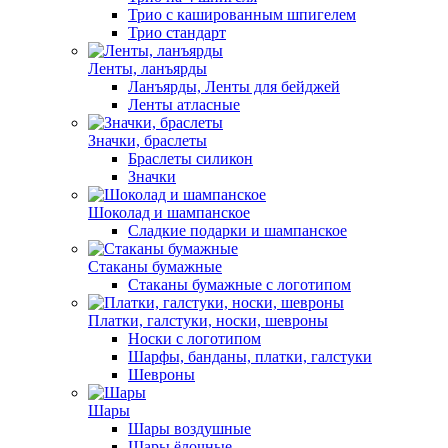
Трио с кашированным шпигелем
Трио стандарт
Ленты, ланъярды
Ланъярды, Ленты для бейджей
Ленты атласные
Значки, браслеты
Браслеты силикон
Значки
Шоколад и шампанское
Сладкие подарки и шампанское
Стаканы бумажные
Стаканы бумажные с логотипом
Платки, галстуки, носки, шевроны
Носки с логотипом
Шарфы, банданы, платки, галстуки
Шевроны
Шары
Шары воздушные
Шары ёлочные