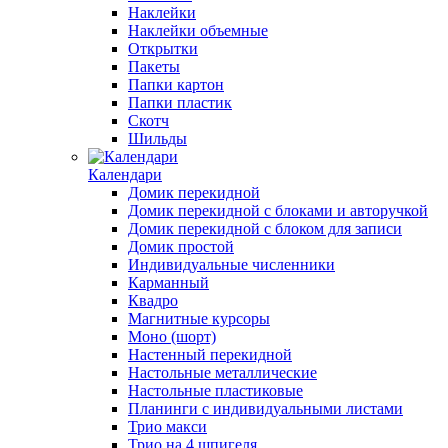
Наклейки
Наклейки объемные
Открытки
Пакеты
Папки картон
Папки пластик
Скотч
Шильды
Календари
Домик перекидной
Домик перекидной с блоками и авторучкой
Домик перекидной с блоком для записи
Домик простой
Индивидуальные численники
Карманный
Квадро
Магнитные курсоры
Моно (шорт)
Настенный перекидной
Настольные металлические
Настольные пластиковые
Планинги с индивидуальными листами
Трио макси
Трио на 4 шпигеля